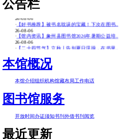
公告栏
26-08-06
·
【少儿多媒体图书馆】背了八百遍《出师表》..
26-08-06
·
【好书推荐】被书名耽误的宝藏！下次在图书..
26-08-06
·
【馆内资讯】象州县图书馆2026年暑期公益培..
26-08-06
·
【二十四节气】立秋丨告别夏日浮躁，在书里..
26-08-06
·
【少儿多媒体图书馆】边画边学！超有趣的少..
本馆概况
26-07-20
·
【暑期公益培训班】象州县图书馆2026年暑期..
26-07-20
本馆介绍
组织机构
馆藏布局
工作电话
·
【好书推荐】大暑天容易犯困？这些“烧脑”..
26-07-20
图书馆服务
·
【共读八桂-乡音童韵】广西桂林图书馆“共读..
26-07-20
·
【二十四节气】大暑-_-大暑至-夏更浓
26-07-20
开放时间
办证须知
书刊外借
书刊阅览
最近更新