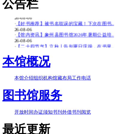
公告栏
26-08-06
·
【少儿多媒体图书馆】背了八百遍《出师表》..
26-08-06
·
【好书推荐】被书名耽误的宝藏！下次在图书..
26-08-06
·
【馆内资讯】象州县图书馆2026年暑期公益培..
26-08-06
·
【二十四节气】立秋丨告别夏日浮躁，在书里..
26-08-06
·
【少儿多媒体图书馆】边画边学！超有趣的少..
本馆概况
26-07-20
·
【暑期公益培训班】象州县图书馆2026年暑期..
26-07-20
本馆介绍
组织机构
馆藏布局
工作电话
·
【好书推荐】大暑天容易犯困？这些“烧脑”..
26-07-20
图书馆服务
·
【共读八桂-乡音童韵】广西桂林图书馆“共读..
26-07-20
·
【二十四节气】大暑-_-大暑至-夏更浓
26-07-20
开放时间
办证须知
书刊外借
书刊阅览
最近更新