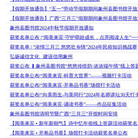
【假期开放通告】“五一”劳动节假期期间象州县图书馆开放
【假期开放通告】广西“三月三”假期期间象州县图书馆开放
象州县图书馆2024中秋节假期开放通知
获奖名单公布 |“阅美来宾·守护萌娃成长，点亮阅读人生”一一
获奖名单 | “浓情三月三 悠悠壮乡情”2024年民俗知识挑战赛
弘扬诚信文化 建设信用象州
获奖公布 ▎象州县图书馆“悠悠传统韵·浓浓端午情”线上答题
获奖名单公布|“阅美来宾·科普大世界”-——视频打卡活动
获奖名单公布|“阅美来宾·开卷品书香”场馆打卡活动
获奖名单公布|“向美而生-与美同行”2024年名师讲坛30天打
获奖名单公布|“阅美来宾·诵读书香”-——作品征集活动
象州县图书馆清明节暨广西“三月三”开馆时间安排
【阅美来宾 • 新年新朝气】诗中忆年俗线上答题活动获奖
【阅美来宾 • 开卷品书香】场馆打卡活动获奖名单公布