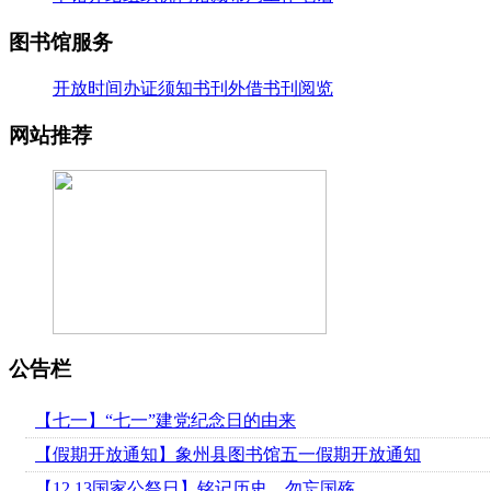
26-07-20
·
【好书推荐】大暑天容易犯困？这些“烧脑”..
图书馆服务
26-07-20
·
【共读八桂-乡音童韵】广西桂林图书馆“共读..
开放时间
办证须知
书刊外借
书刊阅览
26-07-20
·
【二十四节气】大暑-_-大暑至-夏更浓
网站推荐
26-07-20
公告栏
【七一】“七一”建党纪念日的由来
【假期开放通知】象州县图书馆五一假期开放通知
【12.13国家公祭日】铭记历史，勿忘国殇