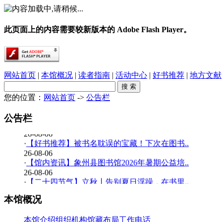
此页面上的内容需要较新版本的 Adobe Flash Player。
网站首页
|
本馆概况
|
读者指南
|
活动中心
|
好书推荐
|
地方文献
您的位置：
网站首页
->
公告栏
·
春雨润乡土，书香伴童行——象州县文化广电..
26-08-06
公告栏
·
【少儿多媒体图书馆】背了八百遍《出师表》..
26-08-06
·
【好书推荐】被书名耽误的宝藏！下次在图书..
26-08-06
·
【馆内资讯】象州县图书馆2026年暑期公益培..
26-08-06
·
【二十四节气】立秋丨告别夏日浮躁，在书里..
26-08-06
本馆概况
·
【少儿多媒体图书馆】边画边学！超有趣的少..
26-07-20
·
【暑期公益培训班】象州县图书馆2026年暑期..
本馆介绍
组织机构
馆藏布局
工作电话