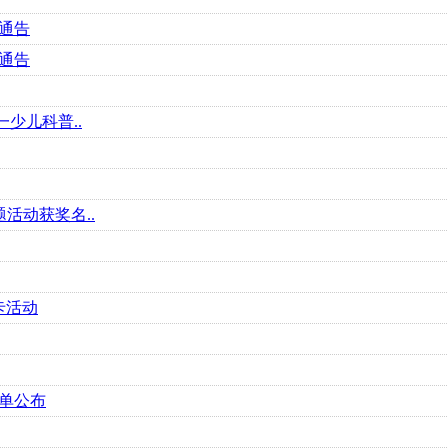
通告
通告
少儿科普..
活动获奖名..
卡活动
名单公布