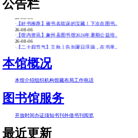
公告栏
26-08-06
·
【少儿多媒体图书馆】背了八百遍《出师表》..
26-08-06
·
【好书推荐】被书名耽误的宝藏！下次在图书..
26-08-06
·
【馆内资讯】象州县图书馆2026年暑期公益培..
26-08-06
·
【二十四节气】立秋丨告别夏日浮躁，在书里..
26-08-06
·
【少儿多媒体图书馆】边画边学！超有趣的少..
本馆概况
26-07-20
·
【暑期公益培训班】象州县图书馆2026年暑期..
26-07-20
本馆介绍
组织机构
馆藏布局
工作电话
·
【好书推荐】大暑天容易犯困？这些“烧脑”..
26-07-20
图书馆服务
·
【共读八桂-乡音童韵】广西桂林图书馆“共读..
26-07-20
·
【二十四节气】大暑-_-大暑至-夏更浓
26-07-20
开放时间
办证须知
书刊外借
书刊阅览
最近更新