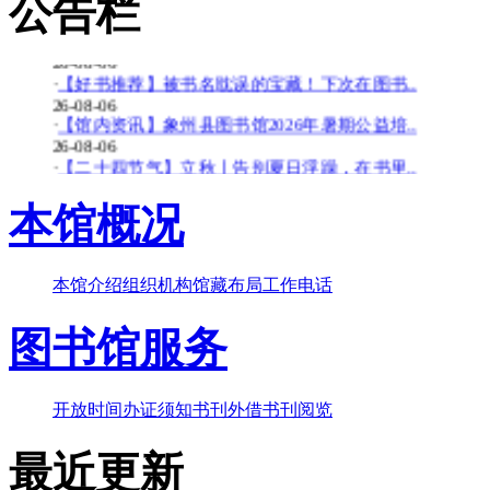
公告栏
26-08-06
·
【少儿多媒体图书馆】背了八百遍《出师表》..
26-08-06
·
【好书推荐】被书名耽误的宝藏！下次在图书..
26-08-06
·
【馆内资讯】象州县图书馆2026年暑期公益培..
26-08-06
·
【二十四节气】立秋丨告别夏日浮躁，在书里..
26-08-06
·
【少儿多媒体图书馆】边画边学！超有趣的少..
本馆概况
26-07-20
·
【暑期公益培训班】象州县图书馆2026年暑期..
26-07-20
本馆介绍
组织机构
馆藏布局
工作电话
·
【好书推荐】大暑天容易犯困？这些“烧脑”..
26-07-20
图书馆服务
·
【共读八桂-乡音童韵】广西桂林图书馆“共读..
26-07-20
·
【二十四节气】大暑-_-大暑至-夏更浓
26-07-20
开放时间
办证须知
书刊外借
书刊阅览
最近更新