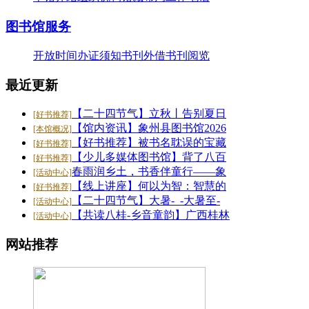
26-07-20
·
【好书推荐】大暑天容易犯困？这些“烧脑”..
图书馆服务
26-07-20
·
【共读八桂-乡音童韵】广西桂林图书馆“共读..
开放时间
办证须知
书刊外借
书刊阅览
26-07-20
·
【二十四节气】大暑-_-大暑至-夏更浓
最近更新
26-07-20
【二十四节气】立秋丨告别夏日
[好书推荐]
【馆内资讯】象州县图书馆2026
[本馆概况]
【好书推荐】被书名耽误的宝藏
[好书推荐]
【少儿多媒体图书馆】背了八百
[好书推荐]
春雨润乡土，书香伴童行——象
[活动中心]
【线上讲座】何以为智：智慧的
[好书推荐]
【二十四节气】大暑-_-大暑至-
[活动中心]
【共读八桂-乡音童韵】广西桂林
[活动中心]
网站推荐