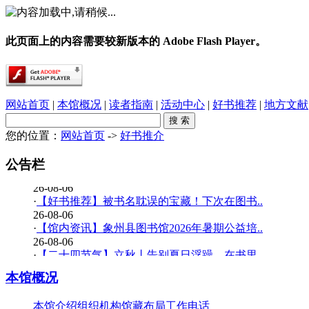
此页面上的内容需要较新版本的 Adobe Flash Player。
网站首页
|
本馆概况
|
读者指南
|
活动中心
|
好书推荐
|
地方文献
您的位置：
网站首页
->
好书推介
·
春雨润乡土，书香伴童行——象州县文化广电..
26-08-06
公告栏
·
【少儿多媒体图书馆】背了八百遍《出师表》..
26-08-06
·
【好书推荐】被书名耽误的宝藏！下次在图书..
26-08-06
·
【馆内资讯】象州县图书馆2026年暑期公益培..
26-08-06
·
【二十四节气】立秋丨告别夏日浮躁，在书里..
26-08-06
本馆概况
·
【少儿多媒体图书馆】边画边学！超有趣的少..
26-07-20
本馆介绍
组织机构
馆藏布局
工作电话
·
【暑期公益培训班】象州县图书馆2026年暑期..