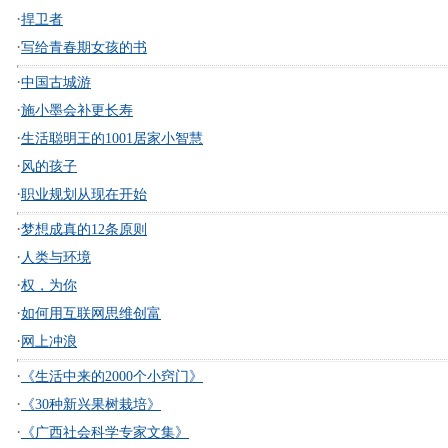
·
捍卫者
·
写给青春期女孩的书
·
中国古城游
·
施小墨会补更长寿
·
生活聪明王的1001居家小智慧
·
风的孩子
·
职业规划从现在开始
·
梦想成真的12条原则
·
人类与环境
·
权，为你
·
如何用互联网思维创富
·
网上冲浪
·
《生活中来的2000个小窍门》
·
《30种新兴果树栽培》
·
《广西社会科学专家文集》