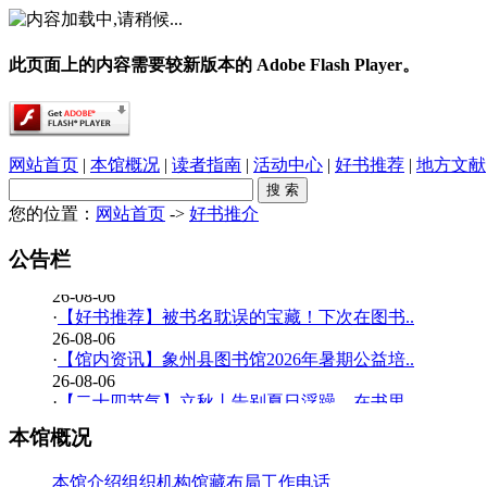
此页面上的内容需要较新版本的 Adobe Flash Player。
网站首页
|
本馆概况
|
读者指南
|
活动中心
|
好书推荐
|
地方文献
您的位置：
网站首页
->
好书推介
·
春雨润乡土，书香伴童行——象州县文化广电..
26-08-06
公告栏
·
【少儿多媒体图书馆】背了八百遍《出师表》..
26-08-06
·
【好书推荐】被书名耽误的宝藏！下次在图书..
26-08-06
·
【馆内资讯】象州县图书馆2026年暑期公益培..
26-08-06
·
【二十四节气】立秋丨告别夏日浮躁，在书里..
26-08-06
本馆概况
·
【少儿多媒体图书馆】边画边学！超有趣的少..
26-07-20
本馆介绍
组织机构
馆藏布局
工作电话
·
【暑期公益培训班】象州县图书馆2026年暑期..