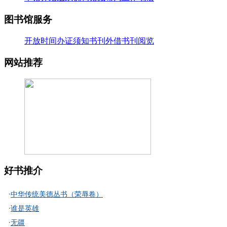
26-07-20
·
【好书推荐】大暑天容易犯困？这些“烧脑”..
图书馆服务
26-07-20
·
【共读八桂-乡音童韵】广西桂林图书馆“共读..
开放时间
办证须知
书刊外借
书刊阅览
26-07-20
·
【二十四节气】大暑-_-大暑至-夏更浓
网站推荐
26-07-20
好书推介
·
中华传统美德丛书（荣辱卷）
·
谁是英雄
·
无疆